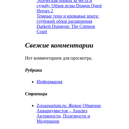
Эпическая борьба за честь и
судьбу: Обзор игры Dragon Quest
Heroes 2
Темные тени и кровавые врата:
глубокий обзор расширения
Darkest Dungeon: The Crimson
Court
Свежие комментарии
Нет комментариев для просмотра.
Рубрики
Информация
Страницы
Zooaquarium.ru: Живое Общение
Аквариумистов – Анализ
Активности, Полезности и
Модерации