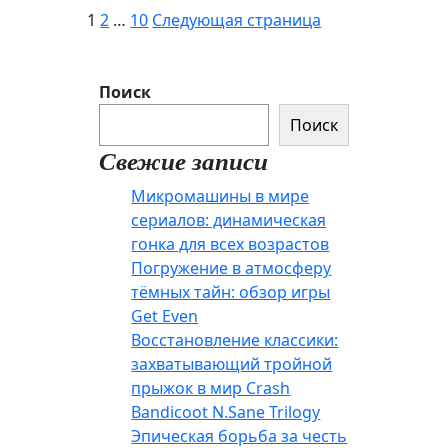
Пагинация
1
2
…
10
Следующая страница
записей
Поиск
Поиск
Свежие записи
Микромашины в мире
сериалов: динамическая
гонка для всех возрастов
Погружение в атмосферу
тёмных тайн: обзор игры
Get Even
Восстановление классики:
захватывающий тройной
прыжок в мир Crash
Bandicoot N.Sane Trilogy
Эпическая борьба за честь