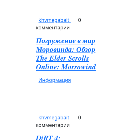
khvmegabait
0
комментарии
Погружение в мир
Моровинда: Обзор
The Elder Scrolls
Online: Morrowind
Информация
khvmegabait
0
комментарии
DiRT 4: